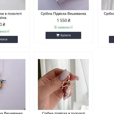
ска в позолоті
Срібна Підвіска Вишиванка
Срібн
аїна
1 550 ₴
0 ₴
В наявності
вності
Купити
упити
ска Вишиванка
Срібна підвіска в позолоті