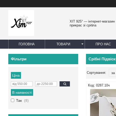
ХІТ 925° — інтернет-магазин
прикрас зі срібла
ГОЛОВНА
ТОВАРИ
ПРО НАС
Фільтри
Срібні Підвіск
Ціна
0287.10ч
В наявності
Так
8