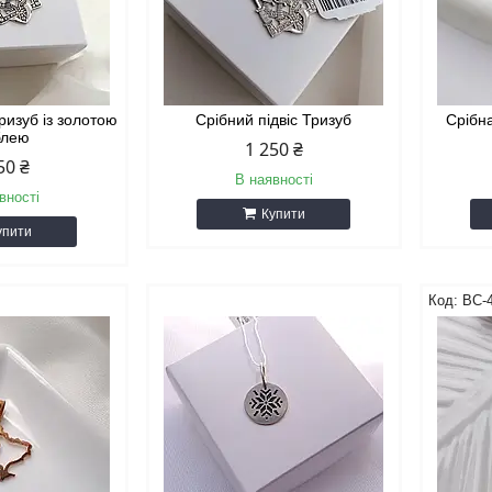
Тризуб із золотою
Срібний підвіс Тризуб
Срібна
блею
1 250 ₴
50 ₴
В наявності
вності
Купити
упити
ВС-