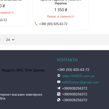
Україна
0 ₴
1 350 ₴
наявності
Немає в наявності
63-72
+380 (93) 825-63-72
+380 (93) 825-63-72
. Мудрого 59/2, Біла Церква,
https://hit925.com.ua
hit925silver@gmail.com
+380938256372
+380938256372
нтернет-магазин ювелірних
ібла
+380938256372