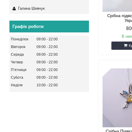
Галина Шевчук
Срібна підві
Укр
Графік роботи
80
В ная
Понеділок
09:00
22:00
К
Вівторок
09:00
22:00
Середа
09:00
22:00
Четвер
09:00
22:00
Пʼятниця
09:00
22:00
Субота
09:00
22:00
Неділя
10:00
22:00
Срібна Підві