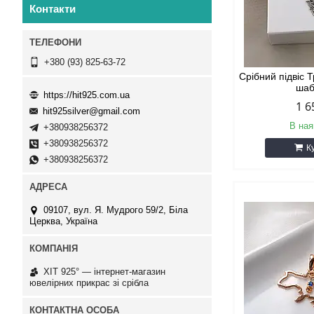
Контакти
+380 (93) 825-63-72
Срібний підвіс 
ша
https://hit925.com.ua
1 6
hit925silver@gmail.com
В ная
+380938256372
+380938256372
К
+380938256372
09107, вул. Я. Мудрого 59/2, Біла
Церква, Україна
ХІТ 925° — інтернет-магазин
ювелірних прикрас зі срібла