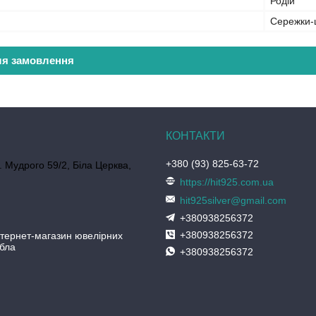
Родій
Сережки-
ля замовлення
+380 (93) 825-63-72
. Мудрого 59/2, Біла Церква,
https://hit925.com.ua
hit925silver@gmail.com
+380938256372
+380938256372
нтернет-магазин ювелірних
ібла
+380938256372