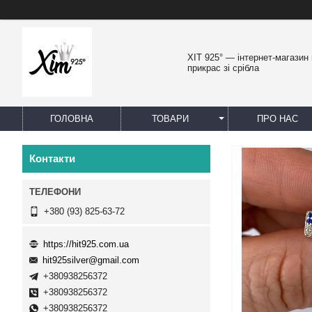
ХІТ 925° — інтернет-магазин
прикрас зі срібла
ГОЛОВНА
ТОВАРИ
ПРО НАС
Контакти
+380 (93) 825-63-72
https://hit925.com.ua
hit925silver@gmail.com
+380938256372
+380938256372
+380938256372