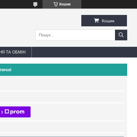
Кошик
Кошик
Я ТА ОБМІН
тичні
 з