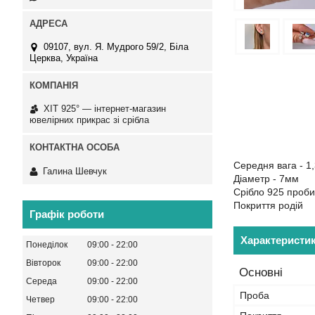
09107, вул. Я. Мудрого 59/2, Біла
Церква, Україна
ХІТ 925° — інтернет-магазин
ювелірних прикрас зі срібла
Середня вага - 1,
Галина Шевчук
Діаметр - 7мм
Срібло 925 проби
Покриття родій
Графік роботи
Характеристи
Понеділок
09:00
22:00
Вівторок
09:00
22:00
Основні
Середа
09:00
22:00
Проба
Четвер
09:00
22:00