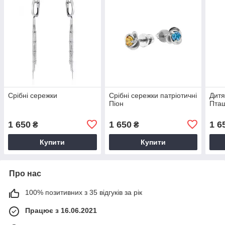
Срібні сережки
Срібні сережки патріотичні
Дитя
Піон
Пта
1 650
1 650
1 6
₴
₴
Купити
Купити
Про нас
100% позитивних з 35 відгуків за рік
Працює з 16.06.2021