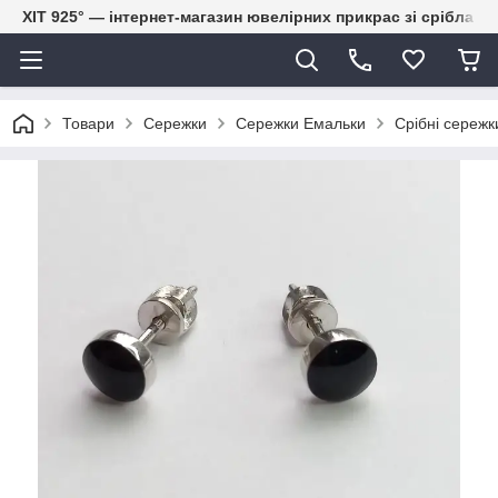
ХІТ 925° — інтернет-магазин ювелірних прикрас зі срібла
Товари
Сережки
Сережки Емальки
Срібні сережк