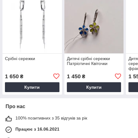
Срібні сережки
Дитячі срібні сережки
Дитя
Патріотичні Квіточки
сере
фран
Голу
1 650
1 450
1 5
₴
₴
Купити
Купити
Про нас
100% позитивних з 35 відгуків за рік
Працює з 16.06.2021