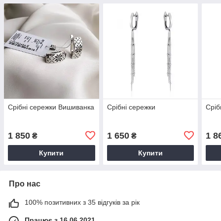
Срібні сережки Вишиванка
Срібні сережки
Сріб
1 850
1 650
1 8
₴
₴
Купити
Купити
Про нас
100% позитивних з 35 відгуків за рік
Працює з 16.06.2021