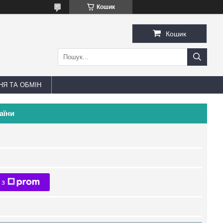
Кошик
Кошик
Я ТА ОБМІН
аїни
 з