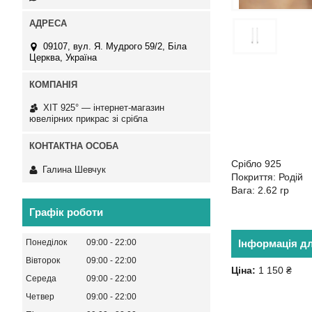
09107, вул. Я. Мудрого 59/2, Біла
Церква, Україна
ХІТ 925° — інтернет-магазин
ювелірних прикрас зі срібла
Срібло 925
Галина Шевчук
Покриття: Родій
Вага: 2.62 гр
Графік роботи
Понеділок
09:00
22:00
Інформація д
Вівторок
09:00
22:00
Ціна:
1 150 ₴
Середа
09:00
22:00
Четвер
09:00
22:00