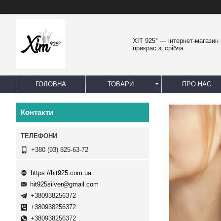
ХІТ 925° — інтернет-магазин
прикрас зі срібла
ГОЛОВНА
ТОВАРИ
ПРО НАС
Контакти
+380 (93) 825-63-72
https://hit925.com.ua
hit925silver@gmail.com
+380938256372
+380938256372
+380938256372