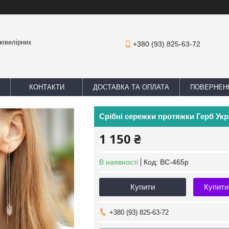
 ювелірних
+380 (93) 825-63-72
КОНТАКТИ
ДОСТАВКА ТА ОПЛАТА
ПОВЕРНЕНН
Срібні сережки протяжки Герб Укр
1 150 ₴
В наявності
Код:
ВС-465р
Купити
Купити
+380 (93) 825-63-72