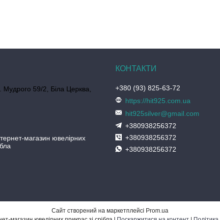
+380 (93) 825-63-72
. Мудрого 59/2, Біла Церква,
https://hit925.com.ua
hit925silver@gmail.com
+380938256372
+380938256372
нтернет-магазин ювелірних
ібла
+380938256372
Сайт створений на маркетплейсі
Prom.ua
ХІТ 925° — інтернет-магазин ювелірних прикрас зі срібла |
Поскаржитися на контент
|
Політика