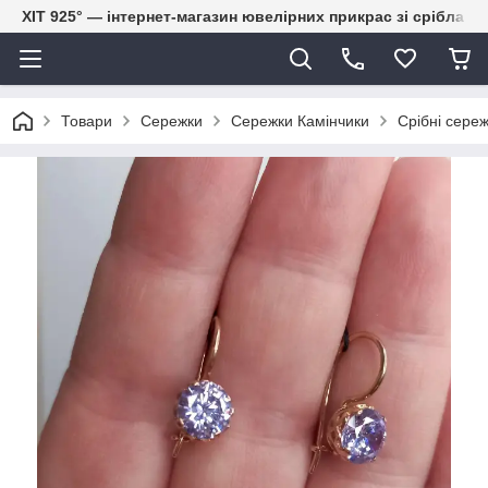
ХІТ 925° — інтернет-магазин ювелірних прикрас зі срібла
Товари
Сережки
Сережки Камінчики
Срібні сере