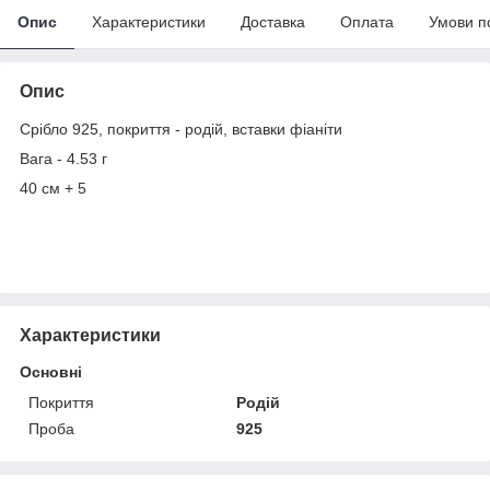
Опис
Характеристики
Доставка
Оплата
Умови п
Опис
Срібло 925, покриття - родій, вставки фіаніти
Вага - 4.53 г
40 см + 5
Характеристики
Основні
Покриття
Родій
Проба
925