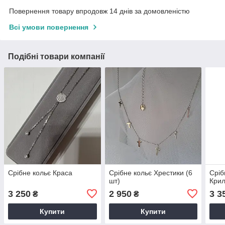
Повернення товару впродовж 14 днів за домовленістю
Всі умови повернення
Подібні товари компанії
Срібне кольє Краса
Срібне кольє Хрестики (6
Сріб
шт)
Крил
3 250
2 950
3 3
₴
₴
Купити
Купити