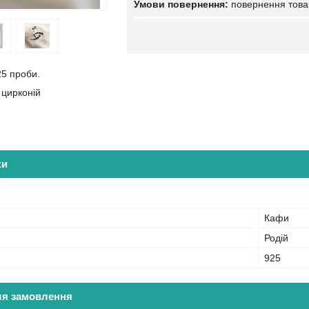
повернення това
25 проби.
 цирконій
ки
Кафи
Родій
925
ля замовлення