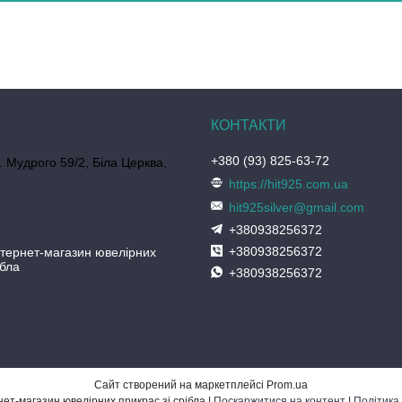
+380 (93) 825-63-72
. Мудрого 59/2, Біла Церква,
https://hit925.com.ua
hit925silver@gmail.com
+380938256372
+380938256372
нтернет-магазин ювелірних
ібла
+380938256372
Сайт створений на маркетплейсі
Prom.ua
ХІТ 925° — інтернет-магазин ювелірних прикрас зі срібла |
Поскаржитися на контент
|
Політика