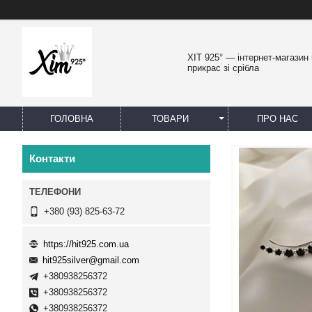
ХІТ 925° — інтернет-магазин
прикрас зі срібла
ГОЛОВНА
ТОВАРИ
ПРО НАС
Контакти
+380 (93) 825-63-72
https://hit925.com.ua
hit925silver@gmail.com
+380938256372
+380938256372
+380938256372