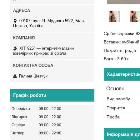
09107, вул. Я. Мудрого 59/2, Біла
Церква, Україна
Срібні сережки 9
Вставки: кубічний
ХІТ 925° — інтернет-магазин
Покриття: родій
ювелірних прикрас зі срібла
Вага - 3.69 г
Характеристи
Галина Шевчук
Основні
Графік роботи
Вид виробу
Покриття
Понеділок
09:00
22:00
Проба
Вівторок
09:00
22:00
Середа
09:00
22:00
Четвер
09:00
22:00
Інформація д