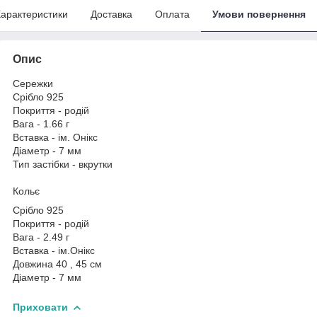
арактеристики
Доставка
Оплата
Умови повернення
Опис
Сережки
Срібло 925
Покриття - родій
Вага - 1.66 г
Вставка - ім. Онікс
Діаметр - 7 мм
Тип застібки - вкрутки
Кольє
Срібло 925
Покриття - родій
Вага - 2.49 г
Вставка - ім.Онікс
Довжина 40 , 45 см
Діаметр - 7 мм
Приховати