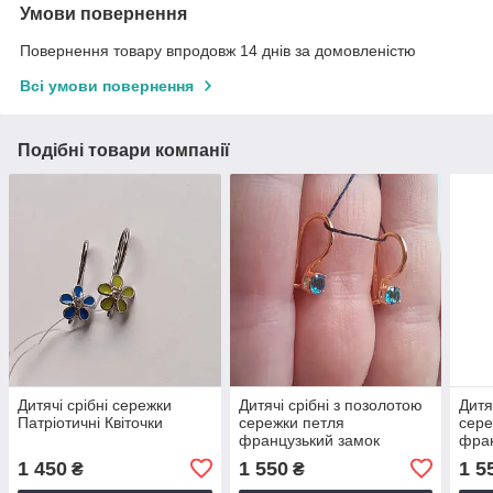
Умови повернення
Повернення товару впродовж 14 днів за домовленістю
Всі умови повернення
Подібні товари компанії
Дитячі срібні сережки
Дитячі срібні з позолотою
Дитя
Патріотичні Квіточки
сережки петля
сере
французький замок
фран
Голубий камінчик
Зеле
1 450
1 550
1 5
₴
₴