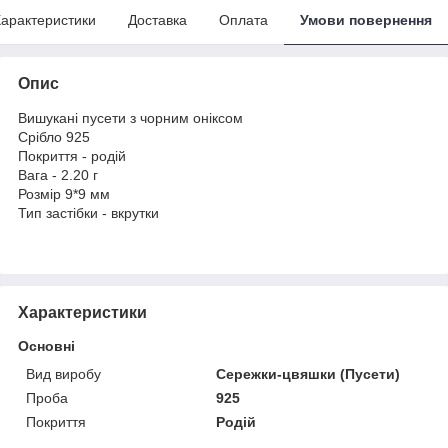
арактеристики
Доставка
Оплата
Умови повернення
Опис
Вишукані пусети з чорним оніксом
Срібло 925
Покриття - родій
Вага - 2.20 г
Розмір 9*9 мм
Тип застібки - вкрутки
Характеристики
Основні
Вид виробу
Сережки-цвяшки (Пусети)
Проба
925
Покриття
Родій