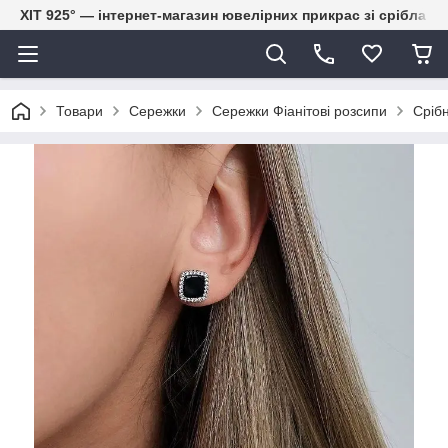
ХІТ 925° — інтернет-магазин ювелірних прикрас зі срібла
Товари
Сережки
Сережки Фіанітові розсипи
Срібн