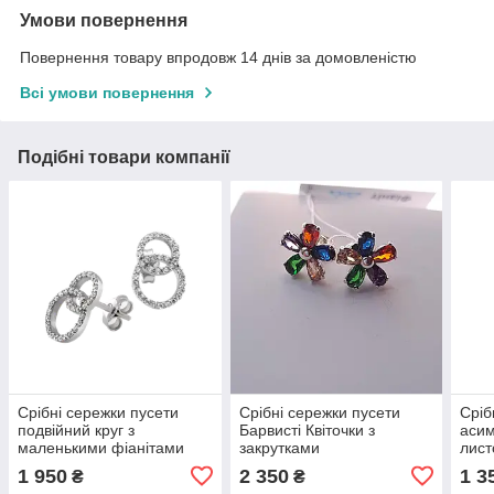
Умови повернення
Повернення товару впродовж 14 днів за домовленістю
Всі умови повернення
Подібні товари компанії
Срібні сережки пусети
Срібні сережки пусети
Сріб
подвійний круг з
Барвисті Квіточки з
асим
маленькими фіанітами
закрутками
лист
1 950
2 350
1 3
₴
₴