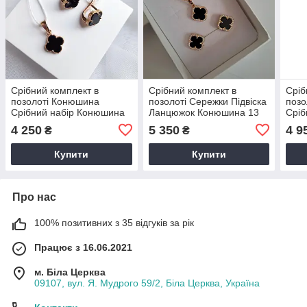
Срібний комплект в
Срібний комплект в
Сріб
позолоті Конюшина
позолоті Сережки Підвіска
позо
Срібний набір Конюшина
Ланцюжок Конюшина 13
Сріб
Сережки Підвіска 11 мм
мм
Кон
4 250
5 350
4 9
₴
₴
10 
Купити
Купити
Про нас
100% позитивних з 35 відгуків за рік
Працює з 16.06.2021
м. Біла Церква
09107, вул. Я. Мудрого 59/2, Біла Церква, Україна