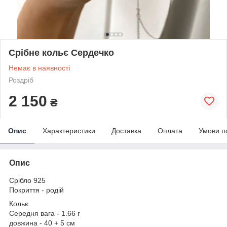
Срібне кольє Сердечко
Немає в наявності
Роздріб
2 150
₴
Опис
Характеристики
Доставка
Оплата
Умови п
Опис
Срібло 925
Покриття - родій
Кольє
Середня вага - 1.66 г
довжина - 40 + 5 см