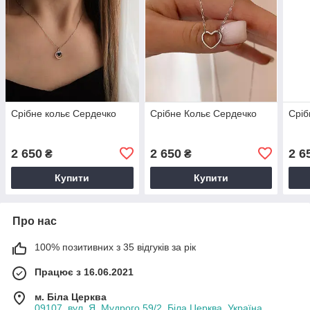
Срібне кольє Сердечко
Срібне Кольє Сердечко
Сріб
2 650
2 650
2 6
₴
₴
Купити
Купити
Про нас
100% позитивних з 35 відгуків за рік
Працює з 16.06.2021
м. Біла Церква
09107, вул. Я. Мудрого 59/2, Біла Церква, Україна