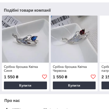
Подібні товари компанії
Срібна брошка Квітка
Срібна брошка Квітка
Сріб
Синя
Червона
патр
1 550
1 550
2 1
₴
₴
Купити
Купити
Про нас