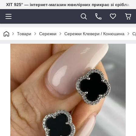
ХІТ 925° — інтернет-магазин ювелірних прикрас зі срібла
Товари
Сережки
Сережки Клевери / Конюшина
С