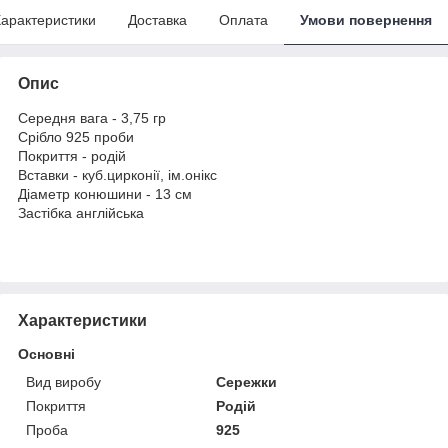
арактеристики
Доставка
Оплата
Умови повернення
Опис
Середня вага - 3,75 гр
Срібло 925 проби
Покриття - родій
Вставки - куб.цирконії, ім.онікс
Діаметр конюшини - 13 см
Застібка англійська
Характеристики
Основні
Вид виробу
Сережки
Покриття
Родій
Проба
925