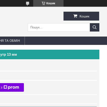
Кошик
Кошик
Я ТА ОБМІН
утр 13 мм
 з