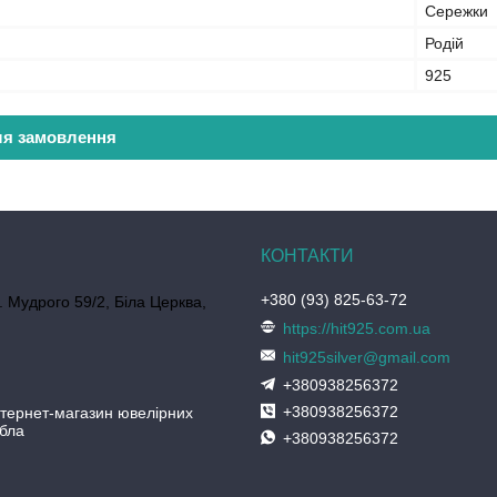
Сережки
Родій
925
ля замовлення
+380 (93) 825-63-72
. Мудрого 59/2, Біла Церква,
https://hit925.com.ua
hit925silver@gmail.com
+380938256372
+380938256372
нтернет-магазин ювелірних
ібла
+380938256372