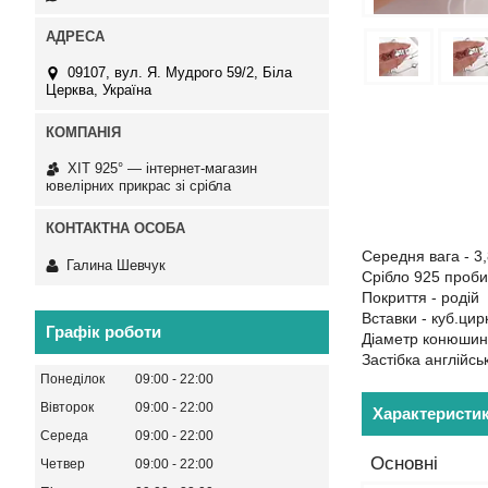
09107, вул. Я. Мудрого 59/2, Біла
Церква, Україна
ХІТ 925° — інтернет-магазин
ювелірних прикрас зі срібла
Середня вага - 3,
Галина Шевчук
Срібло 925 проби
Покриття - родій
Вставки - куб.цирк
Графік роботи
Діаметр конюшини
Застібка англійсь
Понеділок
09:00
22:00
Вівторок
09:00
22:00
Характеристи
Середа
09:00
22:00
Основні
Четвер
09:00
22:00