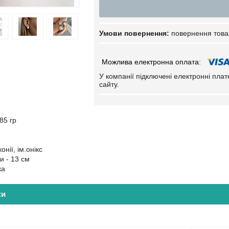
повернення това
У компанії підключені електронні пла
сайту.
85 гр
онії, ім.онікс
 - 13 см
ка
ки