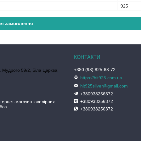
925
ля замовлення
+380 (93) 825-63-72
. Мудрого 59/2, Біла Церква,
https://hit925.com.ua
hit925silver@gmail.com
+380938256372
+380938256372
нтернет-магазин ювелірних
ібла
+380938256372