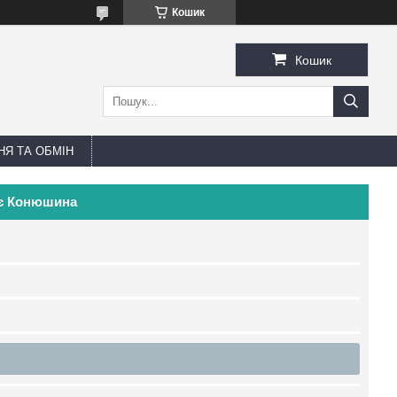
Кошик
Кошик
Я ТА ОБМІН
ьє Конюшина