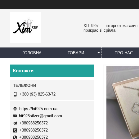
ХІТ 925° — інтернет-магазин
прикрас зі срібла
ГОЛОВНА
ТОВАРИ
ПРО НАС
Контакти
+380 (93) 825-63-72
https://hit925.com.ua
hit925silver@gmail.com
+380938256372
+380938256372
+380938256372