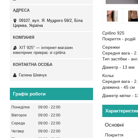
09107, вул. Я. Мудрого 59/2, Біла
Церква, Україна
Срібло 925
Покриття - родій
Сережки
ХІТ 925° — інтернет-магазин
ювелірних прикрас зі срібла
Середня вага - 2.
Тип застібки - ан
Діаметр - 13 мм
Галина Шевчук
Кольє
Середня вага - 2.
довжина - 45 см
Графік роботи
Діаметр квітки - 
Понеділок
09:00
22:00
Характеристи
Вівторок
09:00
22:00
Середа
09:00
22:00
Основні
Четвер
09:00
22:00
Покриття