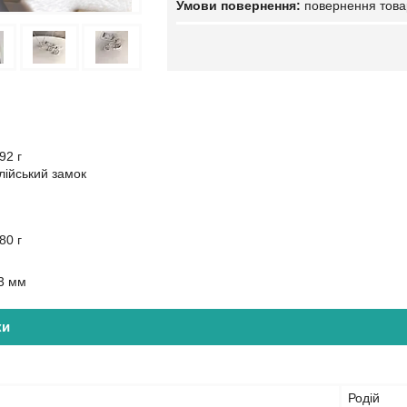
повернення това
92 г
глійський замок
80 г
13 мм
ки
Родій