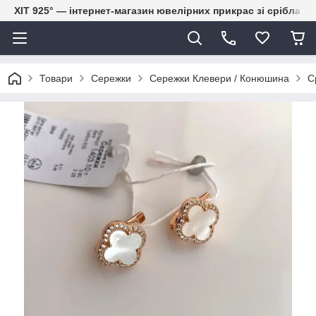
ХІТ 925° — інтернет-магазин ювелірних прикрас зі срібла
Товари
Сережки
Сережки Клевери / Конюшина
С