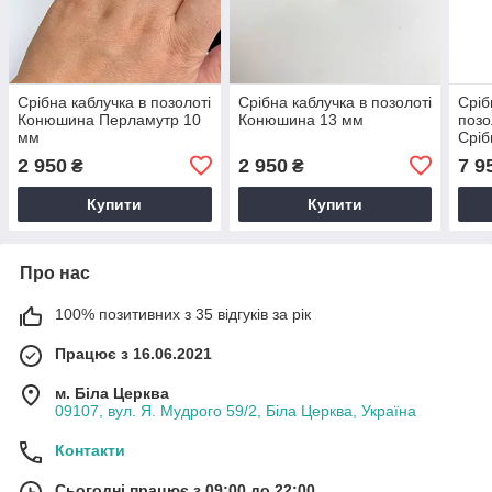
Срібна каблучка в позолоті
Срібна каблучка в позолоті
Сріб
Конюшина Перламутр 10
Конюшина 13 мм
позо
мм
Сріб
Сере
2 950
2 950
7 9
₴
₴
Кабл
Купити
Купити
Про нас
100% позитивних з 35 відгуків за рік
Працює з 16.06.2021
м. Біла Церква
09107, вул. Я. Мудрого 59/2, Біла Церква, Україна
Контакти
Сьогодні працює з 09:00 до 22:00