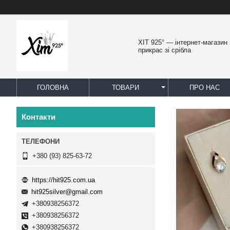
ХІТ 925° — інтернет-магазин
прикрас зі срібла
ГОЛОВНА
ТОВАРИ
ПРО НАС
Контакти
+380 (93) 825-63-72
https://hit925.com.ua
hit925silver@gmail.com
+380938256372
+380938256372
+380938256372