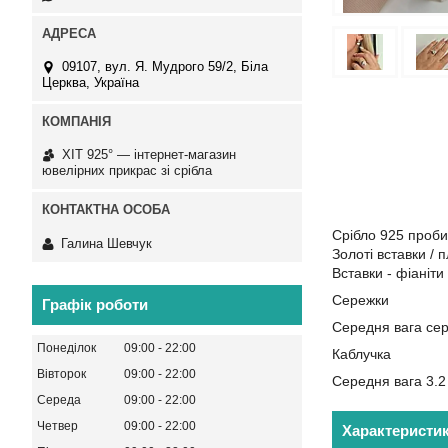
09107, вул. Я. Мудрого 59/2, Біла
Церква, Україна
ХІТ 925° — інтернет-магазин
ювелірних прикрас зі срібла
Срібло 925 проби
Галина Шевчук
Золоті вставки /
Вставки - фіаніти
Сережки
Графік роботи
Середня вага сер
Понеділок
09:00
22:00
Каблучка
Вівторок
09:00
22:00
Середня вага 3.2
Середа
09:00
22:00
Четвер
09:00
22:00
Характеристи