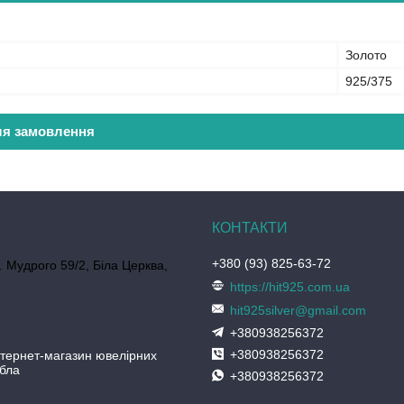
Золото
925/375
ля замовлення
+380 (93) 825-63-72
. Мудрого 59/2, Біла Церква,
https://hit925.com.ua
hit925silver@gmail.com
+380938256372
+380938256372
нтернет-магазин ювелірних
ібла
+380938256372