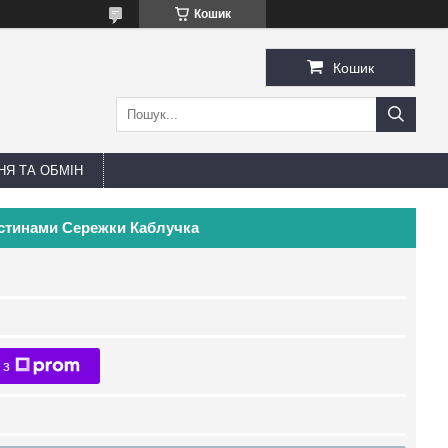
Кошик
Кошик
Я ТА ОБМІН
астинами Сережки Каблучка
 з