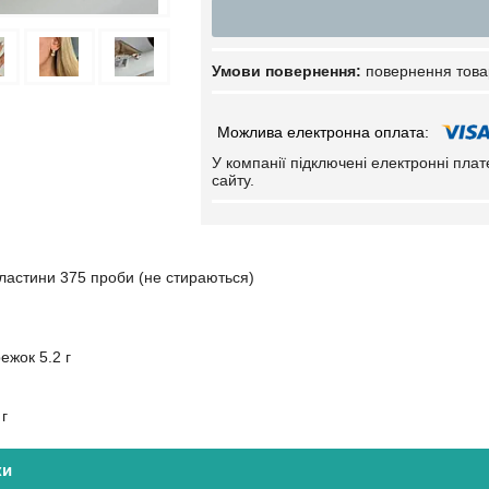
повернення това
У компанії підключені електронні пла
сайту.
 пластини 375 проби (не стираються)
ежок 5.2 г
 г
ки