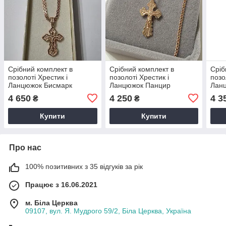
Срібний комплект в
Срібний комплект в
Сріб
позолоті Хрестик і
позолоті Хрестик і
позо
Ланцюжок Бисмарк
Ланцюжок Панцир
Лан
4 650
4 250
4 3
₴
₴
Купити
Купити
Про нас
100% позитивних з 35 відгуків за рік
Працює з 16.06.2021
м. Біла Церква
09107, вул. Я. Мудрого 59/2, Біла Церква, Україна