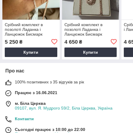
Срібний комплект в
Срібний комплект в
Сріб
позолоті Ладанка і
позолоті Ладанка і
і Ла
Ланцюжок Бисмарк
Ланцюжок Бисмарк
5 250
4 650
4 6
₴
₴
Купити
Купити
Про нас
100% позитивних з 35 відгуків за рік
Працює з 16.06.2021
м. Біла Церква
09107, вул. Я. Мудрого 59/2, Біла Церква, Україна
Контакти
Сьогодні працює з 10:00 до 22:00