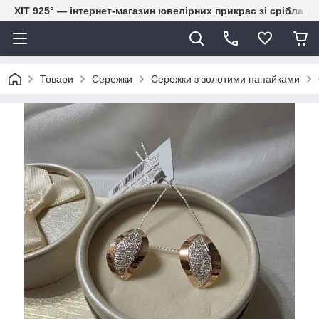
ХІТ 925° — інтернет-магазин ювелірних прикрас зі срібла
Товари
Сережки
Сережки з золотими напайками